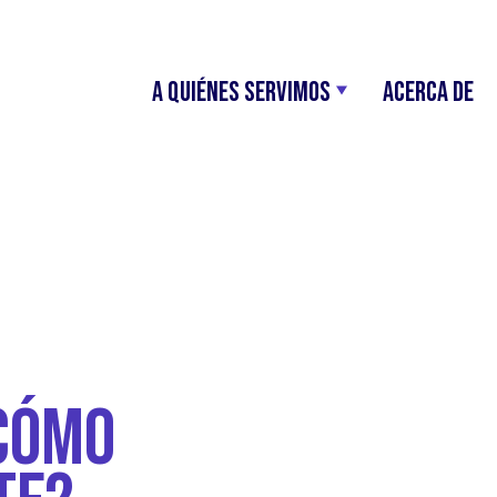
A Quiénes Servimos
Acerca de
CÓMO